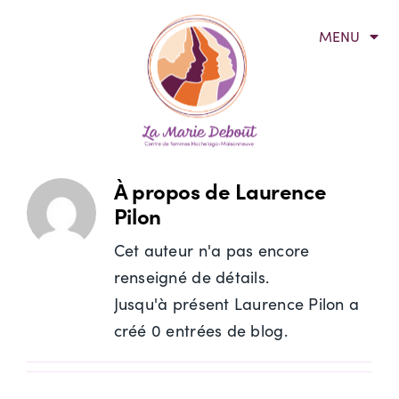
Passer
MENU
au
contenu
Accueil
À propos
À propos de
Laurence
Pilon
Programmation
Cet auteur n'a pas encore
renseigné de détails.
S’impliquer
Jusqu'à présent Laurence Pilon a
créé 0 entrées de blog.
Vie associative